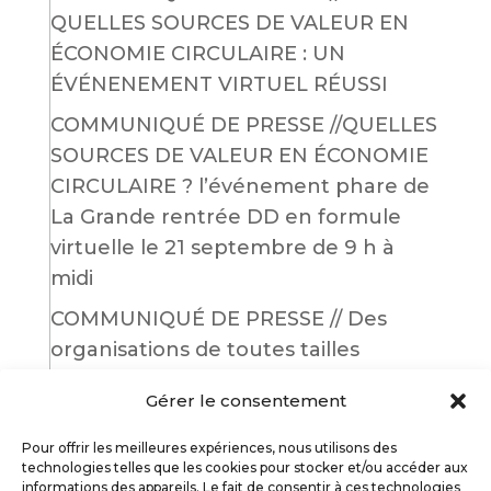
QUELLES SOURCES DE VALEUR EN
ÉCONOMIE CIRCULAIRE : UN
ÉVÉNENEMENT VIRTUEL RÉUSSI
COMMUNIQUÉ DE PRESSE //QUELLES
SOURCES DE VALEUR EN ÉCONOMIE
CIRCULAIRE ? l’événement phare de
La Grande rentrée DD en formule
virtuelle le 21 septembre de 9 h à
midi
COMMUNIQUÉ DE PRESSE // Des
organisations de toutes tailles
mobilisées afin d’améliorer leurs
Gérer le consentement
pratiques écoresponsables lors de
l’événement en ligne
Pour offrir les meilleures expériences, nous utilisons des
technologies telles que les cookies pour stocker et/ou accéder aux
informations des appareils. Le fait de consentir à ces technologies