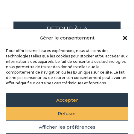
RETOUR À LA
Gérer le consentement
PROGRAMMATION
Pour offrir les meilleures expériences, nous utilisons des
technologies telles que les cookies pour stocker et/ou accéder aux
informations des appareils. Le fait de consentir à ces technologies
nous permettra de traiter des données telles que le
comportement de navigation ou les ID uniques sur ce site. Le fait
de ne pas consentir ou de retirer son consentement peut avoir un
Programme
Partenaires
effet négatif sur certaines caractéristiques et fonctions.
Nouvelles
Éditions passées
Contact
Accepter
Refuser
© 2023 Tous droits réservés Comité 21 Québec | Agnès
Afficher les préférences
Rossignol assume la charge de supervision de la Loi 25 au